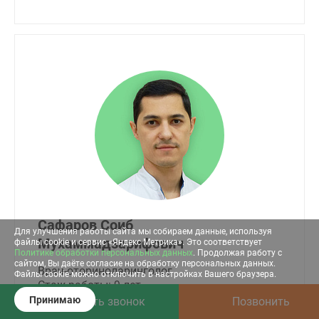
Сафаров Соиб
Для улучшения работы сайта мы собираем данные, используя
Мухаммадзарифович
файлы cookie и сервис «Яндекс Метрика». Это соответствует
Политике обработки персональных данных
. Продолжая работу с
сайтом, Вы даёте согласие на обработку персональных данных.
Врач-оториноларинголог
Файлы cookie можно отключить в настройках Вашего браузера.
Стаж работы: 9 лет
Принимаю
Заказать звонок
Позвонить
2 000 ₽
От