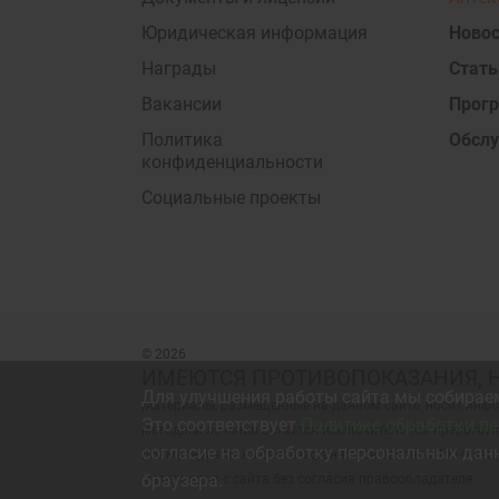
Юридическая информация
Новос
Награды
Стать
Вакансии
Прог
Политика
Обсл
конфиденциальности
Социальные проекты
© 2026
ИМЕЮТСЯ ПРОТИВОПОКАЗАНИЯ, 
Для улучшения работы сайта мы собираем
Материалы, размещенные на данном сайте, носят инф
Это соответствует
Политике обработки п
методики лечения остается исключительной прерогати
согласие на обработку персональных дан
Все материалы на сайте охраняются законом РФ о защ
браузера.
материалов с сайта без согласия правообладателя.