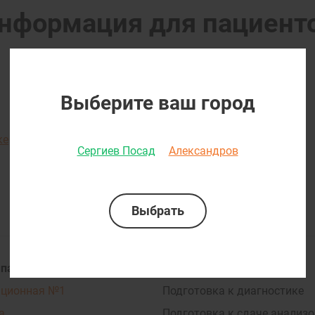
нформация для пациент
Выберите ваш город
ке
Сергиев Посад
Александров
 партнеры
Пациентам
ационная №1
Подготовка к диагностике
а
Подготовка к сдаче анализо