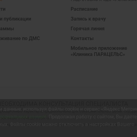
ти
Расписание
и публикации
Запись к врачу
раммы
Горячая линия
уживание по ДМС
Контакты
Мобильное приложение
«Клиника ПАРАЦЕЛЬС»
НЕОБХОДИМА КОНСУЛЬТАЦИЯ СПЕЦИАЛИСТА
 данные, используя файлы cookie и сервис «Яндекс Метри
ормационный характер и предназначены для ознакомительных целей. Опреде
ерсональных данных
. Продолжая работу с сайтом, Вы даёте
вой вашего лечащего врача.
ных. Файлы cookie можно отключить в настройках Вашего
ите авторских прав и являются собственностью ООО «Парацельс». Запрещае