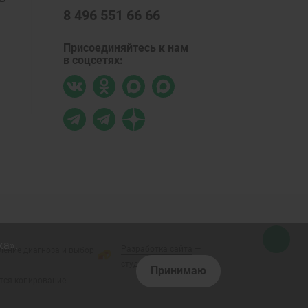
8 496 551 66 66
Присоединяйтесь к нам
в соцсетях:
ка».
Разработка сайта
—
ление диагноза и выбор
студия «Сибирикс»
Принимаю
тся копирование