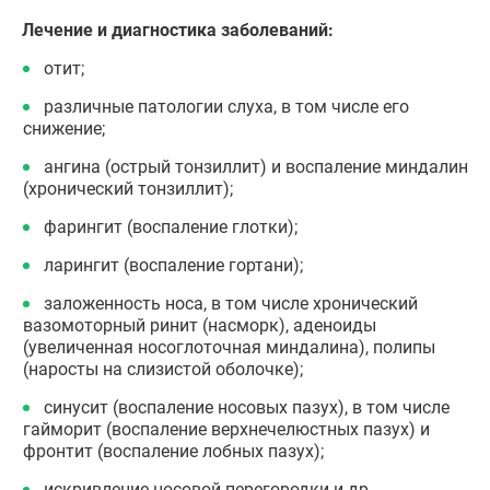
Лечение и диагностика заболеваний:
отит;
различные патологии слуха, в том числе его
снижение;
ангина (острый тонзиллит) и воспаление миндалин
(хронический тонзиллит);
фарингит (воспаление глотки);
ларингит (воспаление гортани);
заложенность носа, в том числе хронический
вазомоторный ринит (насморк), аденоиды
(увеличенная носоглоточная миндалина), полипы
(наросты на слизистой оболочке);
синусит (воспаление носовых пазух), в том числе
гайморит (воспаление верхнечелюстных пазух) и
фронтит (воспаление лобных пазух);
искривление носовой перегородки и др.