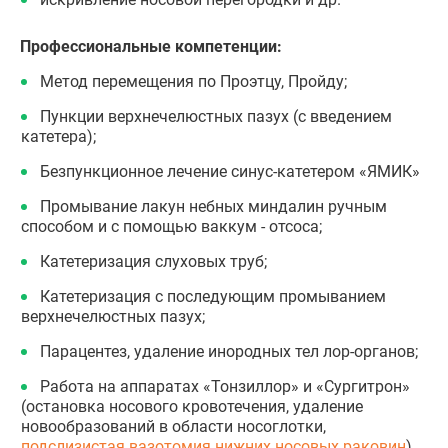
Профессиональные компетенции:
Метод перемещения по Проэтцу, Пройду;
Пункции верхнечелюстных пазух (с введением
катетера);
Безпункционное лечение синус-катетером «ЯМИК»
Промывание лакун небных миндалин ручным
способом и с помощью ваккум - отсоса;
Катетеризация слуховых труб;
Катетеризация с последующим промыванием
верхнечелюстных пазух;
Парацентез, удаление инородных тел лор-органов;
Работа на аппаратах «Тонзиллор» и «Сургитрон»
(остановка носового кровотечения, удаление
новообразований в области носоглотки,
подслизистая вазотомия нижних носовых раковин
).