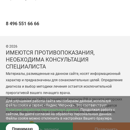
8 496 551 66 66
© 2026
ИМЕЮТСЯ ПРОТИВОПОКАЗАНИЯ,
НЕОБХОДИМА КОНСУЛЬТАЦИЯ
СПЕЦИАЛИСТА
Материалы, размещенные на данном сайте, носят информационный
характер и предназначены для ознакомительных целей. Определение
диагноза и выбор методики лечения остается исключительной
прерогативой вашего лечащего врача.
Все материалы на сайте охраняются законом РФ о защите авторских
Для улучшения работы сайта мы собираем данные, используя
файлы cookie и сервис «Яндекс Метрика». Это соответствует
прав и являются собственностью ООО «Парацельс». Запрещается
Политике обработки персональных данных
. Продолжая работу с
копирование материалов с сайта без согласия правообладателя.
сайтом, Вы даёте согласие на обработку персональных данных.
Файлы cookie можно отключить в настройках Вашего браузера.
Разработка сайта
— студия «Сибирикс»
Принимаю
Заказать звонок
Позвонить