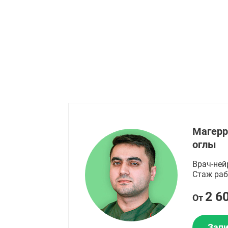
Магерр
оглы
Врач-ней
Стаж раб
2 6
От
Запи