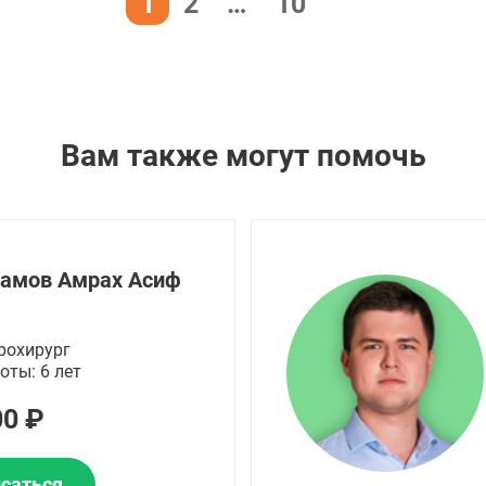
1
2
…
10
Вам также могут помочь
амов Амрах Асиф
рохирург
оты: 6 лет
00 ₽
саться