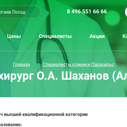
8 496 551 66 66
ргиев Посад
Цены
Специалисты
Акции
К
Главная
Специалисты клиники Парацельс
хирург О.А. Шаханов (А
ач
высшей квалификационной категории
разование: