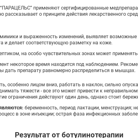
 “ПАРАЦЕЛЬС” применяют сертифицированные медпрепарат
но рассказывает о принципе действия лекарственного сред
 мимики и выраженность изменений, выявляет возможные 
а и делает соответствующую разметку на коже.
птиком, на особо чувствительных зонах может применятьс
ент некоторое время находится под наблюдением. Рекоме
обы дать препарату равномерно распределиться в мышцах.
, особенно лицом вниз, работать в наклон, сильно опускат
днимать тяжести - все это может привести к неправильно
ие ограничения действуют один день, однако стоит бережно
являются:
беременность, период лактации, менструация; 
роцесс в зоне инъекции; острая фаза инфекционных заболе
Результат от ботулинотерапии