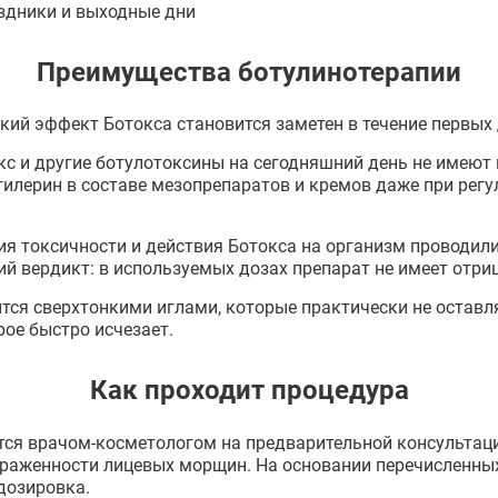
здники и выходные дни
Преимущества ботулинотерапии
ий эффект Ботокса становится заметен в течение первых 
кс и другие ботулотоксины на сегодняшний день не имеют
илерин в составе мезопрепаратов и кремов даже при регу
ия токсичности и действия Ботокса на организм проводил
й вердикт: в используемых дозах препарат не имеет отри
ится сверхтонкими иглами, которые практически не оставл
рое быстро исчезает.
Как проходит процедура
тся врачом-косметологом на предварительной консультац
выраженности лицевых морщин. На основании перечисленны
дозировка.