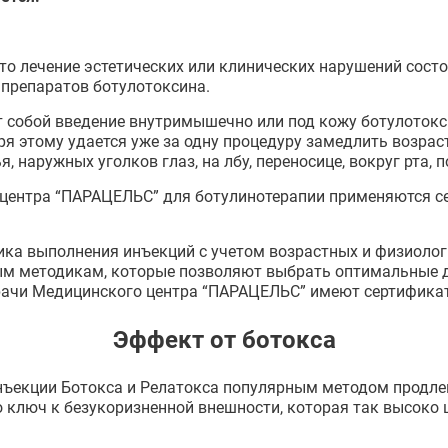
то лечение эстетических или клинических нарушений сост
препаратов ботулотоксина.
 собой введение внутримышечно или под кожу ботулотокси
я этому удается уже за одну процедуру замедлить возрас
наружных уголков глаз, на лбу, переносице, вокруг рта, 
 центра “ПАРАЦЕЛЬС” для ботулинотерапии применяются 
ка выполнения инъекций с учетом возрастных и физиолог
вым методикам, которые позволяют выбрать оптимальные 
врачи Медицинского центра “ПАРАЦЕЛЬС” имеют сертифика
Эффект от ботокса
нъекции Ботокса и Релатокса популярным методом продле
 ключ к безукоризненной внешности, которая так высоко 