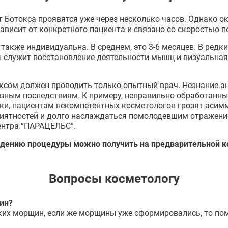
 Ботокса проявятся уже через несколько часов. Однако о
 зависит от конкретного пациента и связано со скоростью 
акже индивидуальна. В среднем, это 3-6 месяцев. В редк
ы служит восстановление деятельности мышц и визуальна
оксом должен проводить только опытный врач. Незнание а
вным последствиям. К примеру, неправильно обработанны
ки, пациентам некомпетентных косметологов грозят асим
иятностей и долго наслаждаться помолодевшим отражение
ентра “ПАРАЦЕЛЬС”.
дению процедуры можно получить на предварительной ко
Вопросы косметологу
ин?
их морщин, если же морщины уже сформировались, то пом