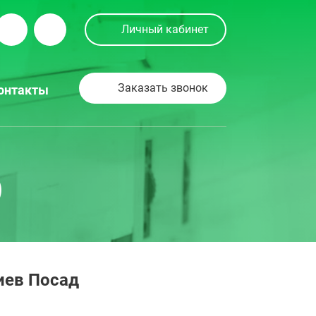
Личный кабинет
Заказать звонок
онтакты
)
иев Посад