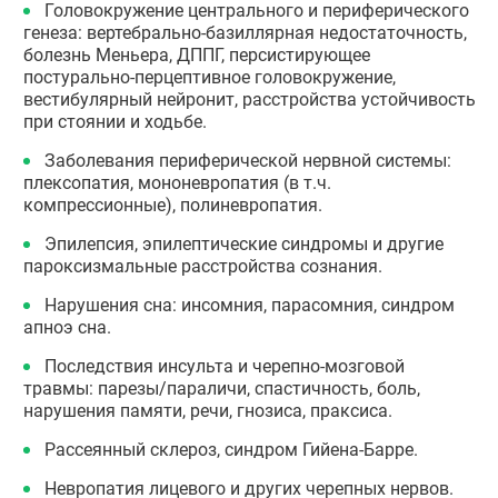
Головокружение центрального и периферического
генеза: вертебрально-базиллярная недостаточность,
болезнь Меньера, ДППГ, персистирующее
постурально-перцептивное головокружение,
вестибулярный нейронит, расстройства устойчивость
при стоянии и ходьбе.
Заболевания периферической нервной системы:
плексопатия, мононевропатия (в т.ч.
компрессионные), полиневропатия.
Эпилепсия, эпилептические синдромы и другие
пароксизмальные расстройства сознания.
Нарушения сна: инсомния, парасомния, синдром
апноэ сна.
Последствия инсульта и черепно-мозговой
травмы: парезы/параличи, спастичность, боль,
нарушения памяти, речи, гнозиса, праксиса.
Рассеянный склероз, синдром Гийена-Барре.
Невропатия лицевого и других черепных нервов.