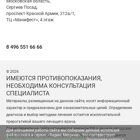
Московская область,
Сергиев Посад,
проспект Красной Армии, 212а/1,
ТЦ «Манифест», 4 этаж
8 496 551 66 66
© 2026
ИМЕЮТСЯ ПРОТИВОПОКАЗАНИЯ,
НЕОБХОДИМА КОНСУЛЬТАЦИЯ
СПЕЦИАЛИСТА
Материалы, размещенные на данном сайте, носят информационный
характер и предназначены для ознакомительных целей. Определение
диагноза и выбор методики лечения остается исключительной
прерогативой вашего лечащего врача.
Все материалы на сайте охраняются законом РФ о защите авторских
Для улучшения работы сайта мы собираем данные, используя
файлы cookie и сервис «Яндекс Метрика». Это соответствует
прав и являются собственностью ООО «Парацельс». Запрещается
Политике обработки персональных данных
. Продолжая работу с