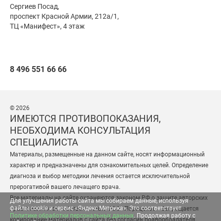
Сергиев Посад,
проспект Красной Армии, 212а/1,
ТЦ «Манифест», 4 этаж
8 496 551 66 66
© 2026
ИМЕЮТСЯ ПРОТИВОПОКАЗАНИЯ,
НЕОБХОДИМА КОНСУЛЬТАЦИЯ
СПЕЦИАЛИСТА
Материалы, размещенные на данном сайте, носят информационный
характер и предназначены для ознакомительных целей. Определение
диагноза и выбор методики лечения остается исключительной
прерогативой вашего лечащего врача.
Все материалы на сайте охраняются законом РФ о защите авторских
Для улучшения работы сайта мы собираем данные, используя
файлы cookie и сервис «Яндекс Метрика». Это соответствует
прав и являются собственностью ООО «Парацельс». Запрещается
Политике обработки персональных данных
. Продолжая работу с
копирование материалов с сайта без согласия правообладателя.