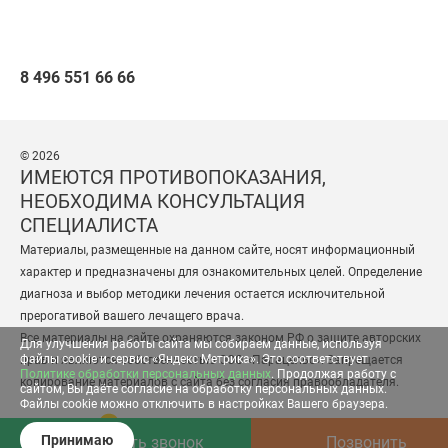
8 496 551 66 66
© 2026
ИМЕЮТСЯ ПРОТИВОПОКАЗАНИЯ,
НЕОБХОДИМА КОНСУЛЬТАЦИЯ
СПЕЦИАЛИСТА
Материалы, размещенные на данном сайте, носят информационный
характер и предназначены для ознакомительных целей. Определение
диагноза и выбор методики лечения остается исключительной
прерогативой вашего лечащего врача.
Все материалы на сайте охраняются законом РФ о защите авторских
Для улучшения работы сайта мы собираем данные, используя
файлы cookie и сервис «Яндекс Метрика». Это соответствует
прав и являются собственностью ООО «Парацельс». Запрещается
Политике обработки персональных данных
. Продолжая работу с
копирование материалов с сайта без согласия правообладателя.
сайтом, Вы даёте согласие на обработку персональных данных.
Файлы cookie можно отключить в настройках Вашего браузера.
Разработка сайта
— студия «Сибирикс»
Принимаю
Заказать звонок
Позвонить