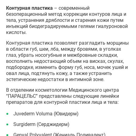
Контурная пластика
– современный
безоперационный метод коррекции контуров лица и
тела, устранения дряблости и старения кожи путем
инъекций биодеградируемыми гелями гиалуроновой
кислоты.
Контурная пластика позволяет разгладить морщины
в области губ, шеи, лба, между бровями, в уголках
глаз, убрать носогубные и межбровные складки,
восполнить недостающий объем на висках, скулах,
подбородке, изменить форму губ, носа, мочек ушей и
овал лица, подтянуть кожу, а также устранить
эстетические недостатки в интимной зоне.
В отделении косметологии Медицинского центра
“ПАРАЦЕЛЬС” представлены следующие линейки
препаратов для контурной пластики лица и тела:
Juvederm Voluma (Ювидерм)
Surgiderm (Серджидерм)
Genyal Polyvalent (Жениаль Поливалент)