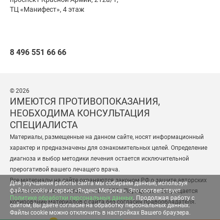
ТЦ «Манифест», 4 этаж
8 496 551 66 66
© 2026
ИМЕЮТСЯ ПРОТИВОПОКАЗАНИЯ,
НЕОБХОДИМА КОНСУЛЬТАЦИЯ
СПЕЦИАЛИСТА
Материалы, размещенные на данном сайте, носят информационный
характер и предназначены для ознакомительных целей. Определение
диагноза и выбор методики лечения остается исключительной
прерогативой вашего лечащего врача.
Все материалы на сайте охраняются законом РФ о защите авторских
Для улучшения работы сайта мы собираем данные, используя
файлы cookie и сервис «Яндекс Метрика». Это соответствует
прав и являются собственностью ООО «Парацельс». Запрещается
Политике обработки персональных данных
. Продолжая работу с
копирование материалов с сайта без согласия правообладателя.
сайтом, Вы даёте согласие на обработку персональных данных.
Файлы cookie можно отключить в настройках Вашего браузера.