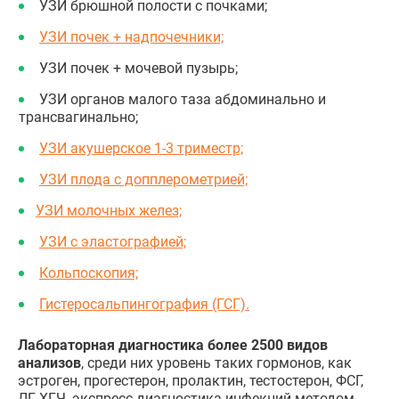
УЗИ брюшной полости с почками;
УЗИ почек + надпочечники;
УЗИ почек + мочевой пузырь;
УЗИ органов малого таза абдоминально и
трансвагинально;
УЗИ акушерское 1-3 триместр;
УЗИ плода с допплерометрией;
УЗИ молочных желез;
УЗИ с эластографией;
Кольпоскопия;
Гистеросальпингография (ГСГ).
Лабораторная диагностика более 2500 видов
анализов
, среди них уровень таких гормонов, как
эстроген, прогестерон, пролактин, тестостерон, ФСГ,
ЛГ, ХГЧ, экспресс-диагностика инфекций методом