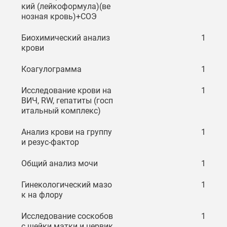
кий (лейкоформула)(ве
нозная кровь)+СОЭ
Биохимический анализ
1
крови
Коагулограмма
1
Исследование крови на
1
ВИЧ, RW, гепатиты (госп
итальный комплекс)
Анализ крови на группу
1
и резус-фактор
Общий анализ мочи
1
Гинекологический мазо
1
к на флору
Исследование соскобов
1
с шейки матки и цервик