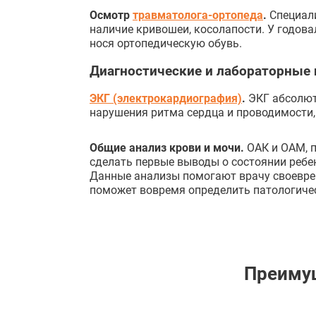
Осмотр
травматолога-ортопеда
.
Специали
наличие кривошеи, косолапости. У годова
нося ортопедическую обувь.
Диагностические и лабораторные
ЭКГ (электрокардиография)
.
ЭКГ абсолют
нарушения ритма сердца и проводимости,
Общие анализ крови и мочи.
ОАК и ОАМ, 
сделать первые выводы о состоянии ребен
Данные анализы помогают врачу своеврем
поможет вовремя определить патологичес
Преиму