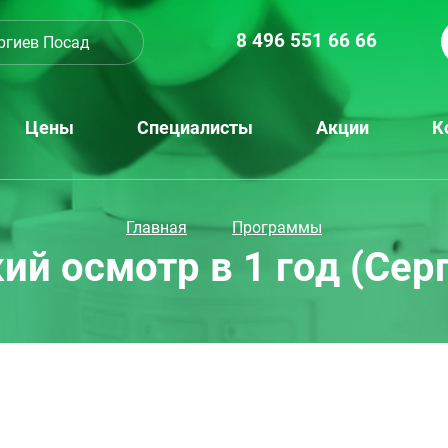
8 496 551 66 66
ргиев Посад
Цены
Специалисты
Акции
К
Главная
Программы
й осмотр в 1 год (Сер