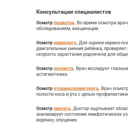
Консультации специалистов
Осмотр
педиатра
.
Во время осмотра врач 
обследованиям, вакцинации.
Осмотр
невролога
.
Для оценки нервно-пси
двигательные умения ребёнка, проверяет
скорость зарастания родничков для обще
Осмотр
окулиста
.
Врач исследует глазные
астигматизма.
Осмотр
оториноларинголога
.
Врач осматр
полости носа и рта с целью профилактик
Осмотр
хирурга
.
Доктор ощупывает област
анализирует состояние лимфатических уз
водянку, опущение.