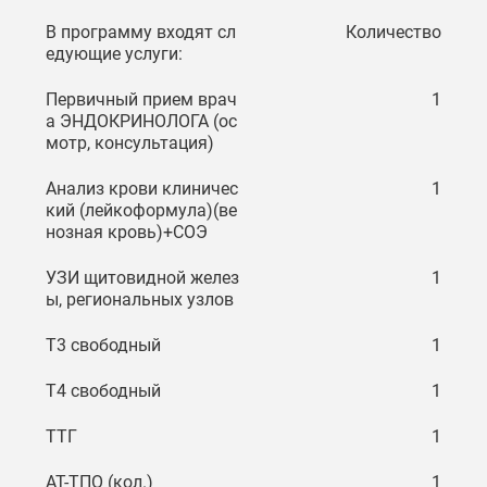
В программу входят сл
Количество
едующие услуги:
Первичный прием врач
1
а ЭНДОКРИНОЛОГА (ос
мотр, консультация)
Анализ крови клиничес
1
кий (лейкоформула)(ве
нозная кровь)+СОЭ
УЗИ щитовидной желез
1
ы, региональных узлов
T3 свободный
1
T4 свободный
1
ТТГ
1
АТ-ТПО (кол.)
1