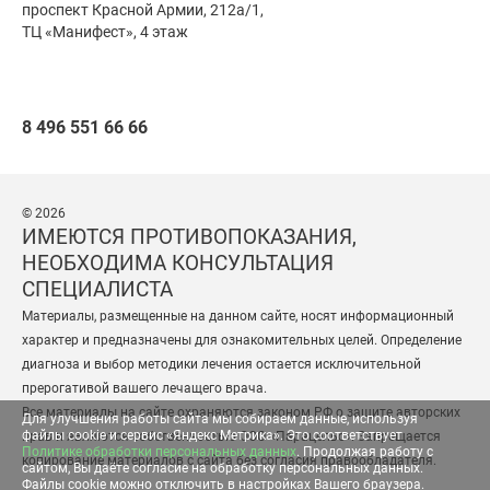
проспект Красной Армии, 212а/1,
ТЦ «Манифест», 4 этаж
8 496 551 66 66
© 2026
ИМЕЮТСЯ ПРОТИВОПОКАЗАНИЯ,
НЕОБХОДИМА КОНСУЛЬТАЦИЯ
СПЕЦИАЛИСТА
Материалы, размещенные на данном сайте, носят информационный
характер и предназначены для ознакомительных целей. Определение
диагноза и выбор методики лечения остается исключительной
прерогативой вашего лечащего врача.
Все материалы на сайте охраняются законом РФ о защите авторских
Для улучшения работы сайта мы собираем данные, используя
файлы cookie и сервис «Яндекс Метрика». Это соответствует
прав и являются собственностью ООО «Парацельс». Запрещается
Политике обработки персональных данных
. Продолжая работу с
копирование материалов с сайта без согласия правообладателя.
сайтом, Вы даёте согласие на обработку персональных данных.
Файлы cookie можно отключить в настройках Вашего браузера.