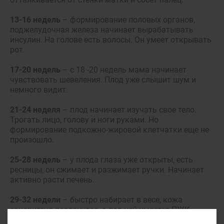
13-16 недель
– формирование половых органов,
поджелудочная железа начинает вырабатывать
инсулин. На голове есть волосы. Он умеет открывать
рот.
17-20 недель
– с 18 -20 недель мама начинает
чувствовать шевеления. Плод уже слышит шум и
немного видит.
21-24 неделя
– плод начинает изучать свое тело.
Трогать лицо, голову и ноги руками. Но
формирование подкожно-жировой клетчатки еще не
произошло.
25-28 недель
– у плода глаза уже открыты, есть
ресницы, он сжимает и разжимает ручки. Начинает
активно расти печень.
29-32 недели
– быстро набирает в весе, кожа
сановитсчя подтянутая, а под ней имеется ПЖК.