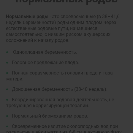
Нормальные роды
- это своевременные (в 38–41,6
недель беременности) роды одним плодом через
естественные родовые пути, начавшиеся
самостоятельно, с низким риском акушерских
осложнений к началу родов.
Одноплодная беременность.
Головное предлежание плода.
Полная соразмерность головки плода и таза
матери.
Доношенная беременность (38-40 недель).
Координированная родовая деятельность, не
требующая корригирующей терапии.
Нормальный биомеханизм родов.
Своевременное излитие околоплодных вод при
раскрытии шейки матки на 6-8 см в активную фазу