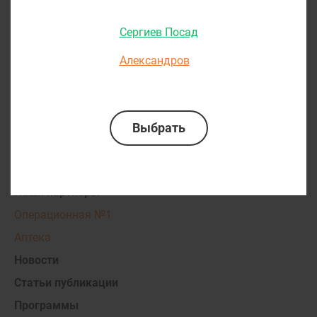
О ПАРАЦЕЛЬС
Стандарты обслуживания
Сергиев Посад
Документы и лицензии
Александров
Юридическая информация
Награды
Вакансии
Политика конфиденциальности
Социальные проекты
Наши партнеры
Операционная №1
Аптека
Новости
Статьи публикации
Программы