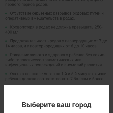
первого периоа родов.
Отсутствие серьезных разрывов родовых путей и
оперативных вмешательств в родах.
Кровопотеря в родах не должна превышать 250-
400 мл.
Продолжительность родов у первородящих от 7 до
14 часов, и у повторнородящих от 6 до 10 часов.
Рождение живого и здорового ребенка без каких-
либо гипоксическо-травматических или
инфекционных повреждений и аномалий развития.
Оценка по шкале Апгар на 1-й и 5-й минутах жизни
ребенка должна соответствовать 7 баллам и более.
Выберите ваш город