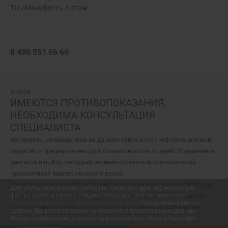
ТЦ «Манифест», 4 этаж
8 496 551 66 66
© 2026
ИМЕЮТСЯ ПРОТИВОПОКАЗАНИЯ,
НЕОБХОДИМА КОНСУЛЬТАЦИЯ
СПЕЦИАЛИСТА
Материалы, размещенные на данном сайте, носят информационный
характер и предназначены для ознакомительных целей. Определение
диагноза и выбор методики лечения остается исключительной
прерогативой вашего лечащего врача.
Все материалы на сайте охраняются законом РФ о защите авторских
Для улучшения работы сайта мы собираем данные, используя
файлы cookie и сервис «Яндекс Метрика». Это соответствует
прав и являются собственностью ООО «Парацельс». Запрещается
Политике обработки персональных данных
. Продолжая работу с
копирование материалов с сайта без согласия правообладателя.
сайтом, Вы даёте согласие на обработку персональных данных.
Файлы cookie можно отключить в настройках Вашего браузера.