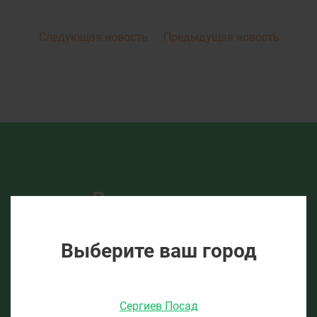
Следующая новость
Предыдущая новость
Расскажем о
спецпредложениях и
новостях
Выберите ваш город
Рассылка раз в неделю, никакого спама. Только
самая важная информация о скидках и текущих
Сергиев Посад
акциях.