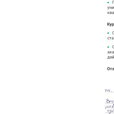
уни
ква
Ку
ста
ака
дей
От