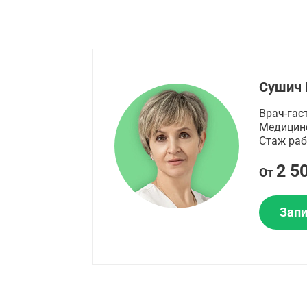
Сушич 
Врач-гас
Медицин
Стаж раб
2 5
От
Запи