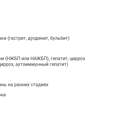
и (гастрит, дуоденит, бульбит)
ни (НЖБП или НАЖБП), гепатит, цирроз
ирроз, аутоиммунный гепатит)
знь на ранних стадиях
она