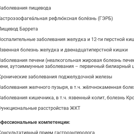
Заболевания пищевода
Гастроэзофагеа́льная рефлю́ксная боле́знь (ГЭРБ)
Пищевод Баррета
Воспалительные заболевания желудка и 12-ти перстной кишк
Язвенная болезнь желудка и двенадцатиперстной кишки
Заболевания печени (неалкогольная жировая болезнь пече
ени, аутоиммунные заболевания – первичный билиарный ц
Хронические заболевания поджелудочной железы
Заболевания желчного пузыря, в т.ч. жёлчнокаменная боле
Заболевания кишечника, в т.ч. язвенный колит, болезнь Кр
Функциональные расстройства ЖКТ
офессиональные компетенции:
Консультативный прием гастроэнтеролога