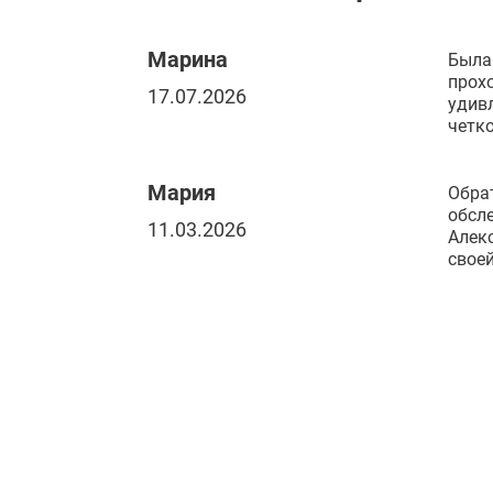
Марина
Была 
прохо
17.07.2026
удивл
четк
Мария
Обра
обсле
11.03.2026
Алек
своей