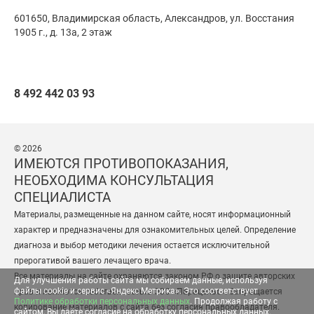
601650, Владимирская область, Александров,
ул. Восстания
1905 г., д. 13а, 2 этаж
8 492 442 03 93
© 2026
ИМЕЮТСЯ ПРОТИВОПОКАЗАНИЯ,
НЕОБХОДИМА КОНСУЛЬТАЦИЯ
СПЕЦИАЛИСТА
Материалы, размещенные на данном сайте, носят информационный
характер и предназначены для ознакомительных целей. Определение
диагноза и выбор методики лечения остается исключительной
прерогативой вашего лечащего врача.
Все материалы на сайте охраняются законом РФ о защите авторских
Для улучшения работы сайта мы собираем данные, используя
файлы cookie и сервис «Яндекс Метрика». Это соответствует
прав и являются собственностью ООО «Парацельс». Запрещается
Политике обработки персональных данных
. Продолжая работу с
копирование материалов с сайта без согласия правообладателя.
сайтом, Вы даёте согласие на обработку персональных данных.