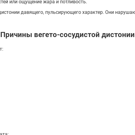
стей или ощущение жара и потливость.
 дистонии давящего, пульсирующего характер. Они наруш
Причины вегето-сосудистой дистонии
т:
ата;