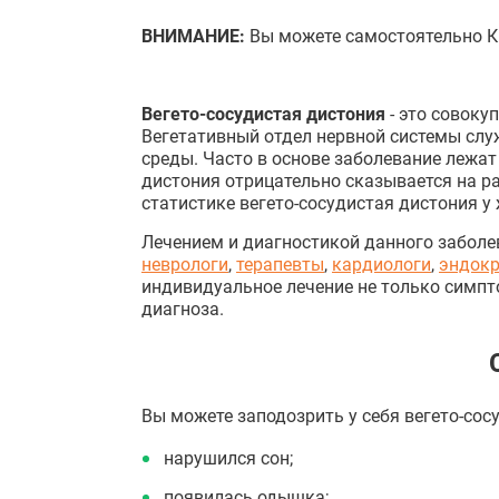
ВНИМАНИЕ:
Вы можете самостоятельно 
Вегето-сосудистая дистония
- это совоку
Вегетативный отдел нервной системы слу
среды. Часто в основе заболевание лежа
дистония отрицательно сказывается на р
статистике вегето-сосудистая дистония у
Лечением и диагностикой данного заболе
неврологи
,
терапевты
,
кардиологи
,
эндокр
индивидуальное лечение не только симпто
диагноза.
Вы можете заподозрить у себя вегето-сосу
нарушился сон;
появилась одышка;