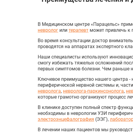
В Медицинском центре «Парацельс» прим
невролог
или
терапевт
может привлечь к п
Во время консультации доктор вниматель
проводятся на аппаратах экспертного кла
Наши специалисты используют инноваци
смогу избежать тяжелых осложнений посл
первых симптомов болезни. Чем раньше н
Ключевое преимущество нашего центра -
периферической нервной системы и, част
невролога
,
невролога-паркинсонолога
,
не
которые грамотно организуют процесс ле
В клинике доступен полный спектр функ
необходимы в неврологии УЗИ перифериче
электроэнцефалография
(ЭЭГ),
лаборатор
В лечении наших пациентов мы руководс