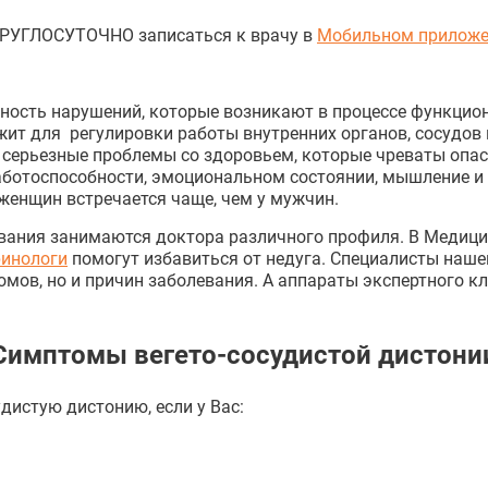
КРУГЛОСУТОЧНО записаться к врачу в
Мобильном приложе
пность нарушений, которые возникают в процессе функцио
жит для регулировки работы внутренних органов, сосудов 
т серьезные проблемы со здоровьем, которые чреваты опа
аботоспособности, эмоциональном состоянии, мышление и
 женщин встречается чаще, чем у мужчин.
вания занимаются доктора различного профиля. В Медицин
инологи
помогут избавиться от недуга. Специалисты наш
мов, но и причин заболевания. А аппараты экспертного к
Симптомы вегето-сосудистой дистони
дистую дистонию, если у Вас: