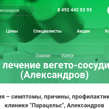
8 492 442 03 93
ександров
Цены
Специалисты
Акции
К
Главная
Услуги
 лечение вегето-сосуд
(Александров)
ия – симптомы, причины, профилактика
клинике "Парацельс", Александров