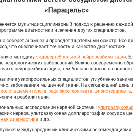
«Парацельс»
еняется мультидисциплинарный подход к решению каждой 
рограмме диагностики и лечения других специалистов.
но соберёт анамнез и проведёт тщательный осмотр. Все д
сса, что обеспечивает точность и качество диагностики.
онную методику
эндовертебральной нейрореабилитации
. 
е неврологических заболеваний. Важно своевременно обра
ачать нейрореабилитацию, тем больше шансов на полное 
 наличие узкопрофильных специалистов, углубленно зани
ично, заболевания мышечной ткани. На сегодняшний день, 
вролога-дементолога
,
рефлексотерапевта
,
физиотерапевта
,
чения и реабилитации.
циональных исследований нервной системы:
ультразвуковы
ских нервов, ультразвуковая допплерография сосудов шеи
ная диагностика
и др.
твуемся международными клиническими рекомендациями. 