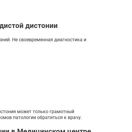
удистой дистонии
зней. Не своевременная диагностика и
дистония может только грамотный
омов патологии обратиться к врачу.
нии в Медицинском центре