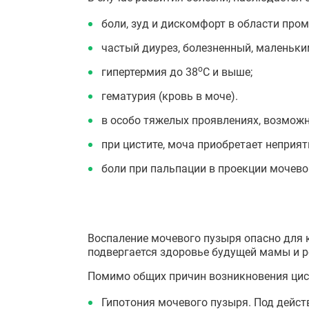
боли, зуд и дискомфорт в области про
частый диурез, болезненный, маленьки
о
гипертермия до 38
С и выше;
гематурия (кровь в моче).
в особо тяжелых проявлениях, возмож
при цистите, моча приобретает неприя
боли при пальпации в проекции мочево
Воспаление мочевого пузыря опасно для 
подвергается здоровье будущей мамы и ре
Помимо общих причин возникновения цис
Гипотония мочевого пузыря. Под дейст