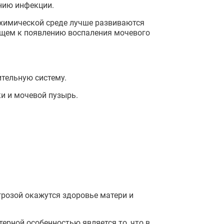
нию инфекции.
 химической среде лучше развиваются
ющем к появлению воспаления мочевого
тельную систему.
и и мочевой пузырь.
грозой окажутся здоровье матери и
рной особенностью является то, что в