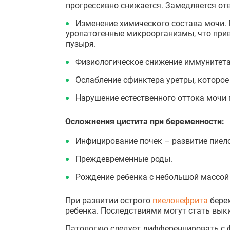
прогрессивно снижается. Замедляется от
Изменение химического состава мочи.
уропатогенные микроорганизмы, что прив
пузыря.
Физиологическое снижение иммунитета,
Ослабление сфинктера уретры, которо
Нарушение естественного оттока мочи 
Осложнения цистита при беременности:
Инфицирование почек – развитие пиел
Преждевременные роды.
Рождение ребенка с небольшой массой 
При развитии острого
пиелонефрита
берем
ребенка. Последствиями могут стать вык
Патологию следует дифференцировать с ф