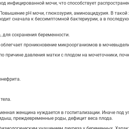
вод инфицированной мочи, что способствует распростране
 Повышение pH мочи, глюкозурия, аминоацидурия. В такой
одит сначала к бессимптомной бактериурии, а в последу
 для сохранения беременности.
е облегчает проникновение микроорганизмов в мочевыдели
по причине давления матки с плодом на мочеточники, почк
онефрита.
тела.
енная женщина нуждается в госпитализации. Иначе под у
идыш, преждевременные роды, дефицит веса плода.
изиологическим учащением диуреза у беременных. Характе