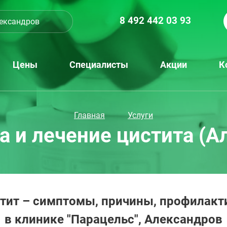
8 492 442 03 93
ександров
Цены
Специалисты
Акции
К
Главная
Услуги
а и лечение цистита (А
тит – симптомы, причины, профилакти
в клинике "Парацельс", Александров