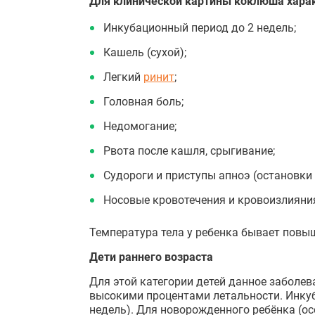
Для клинической картины коклюша харак
Инкубационный период до 2 недель;
Кашель (сухой);
Легкий
ринит
;
Головная боль;
Недомогание;
Рвота после кашля, срыгивание;
Судороги и приступы апноэ (остановки
Носовые кровотечения и кровоизлияния
Температура тела у ребенка бывает повыш
Дети раннего возраста
Для этой категории детей данное заболе
высокими процентами летальности. Инкуба
недель). Для новорожденного ребёнка (о