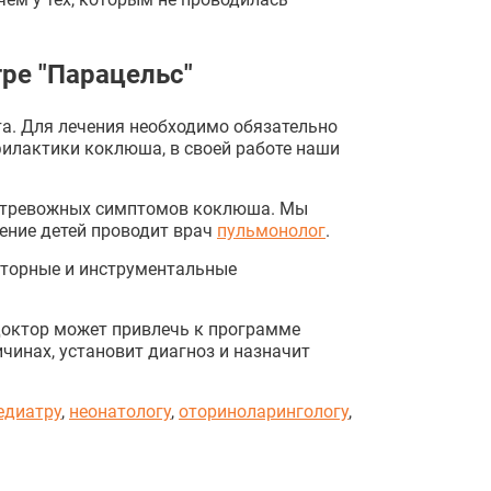
ре "Парацельс"
та. Для лечения необходимо обязательно
илактики коклюша, в своей работе наши
ии тревожных симптомов коклюша. Мы
ение детей проводит врач
пульмонолог
.
аторные и инструментальные
доктор может привлечь к программе
чинах, установит диагноз и назначит
едиатру
,
неонатологу
,
оториноларингологу
,