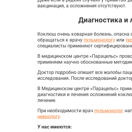
вакцинация, а осложнения отсутствуют.
Диагностика и
Коклюш очень коварная болезнь, опасна 
обращаться к врачу
пульмонологу
или
те
специалисты применяют сертифицирован
В медицинском центре «Парацельс» пров
применяем научно обоснованные методики
Доктор подробно опишет все жалобы паци
исследования. После исследований докто
В Медицинском центре «Парацельс» прим
диагностики и лечения осложнений коклюш
лечение.
При необходимости врач
пульмонолог
нап
неврологу
.
У нас имеются: