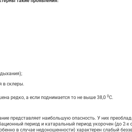
терны такие проявления:
 дыхания);
 в склеры.
0
ена редко, а если поднимается то не выше 38,0
С.
вание представляет наибольшую опасность. У них преобла
ционный период и катаральный период укорочен (до 2-х с
собенно в случае недоношенности) характерен слабый без