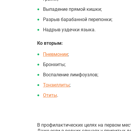
Выпадение прямой кишки;
Разрыв барабанной перепонки;
Надрыв уздечки языка.
Ко вторым:
Пневмонии
;
Бронхиты;
Воспаление лимфоузлов;
Тонзиллиты
;
Отиты
.
В профилактических целях на первом мес
Даже если в редких случаях у привитых д