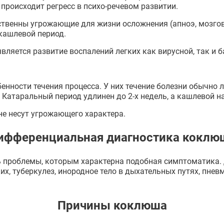
 происходит регресс в психо-речевом развитии.
ственны угрожающие для жизни осложнения (апноэ, мозгов
кашлевой период.
вляется развитие воспалений легких как вирусной, так и 
енности течения процесса. У них течение болезни обычно 
. Катаральный период удлинен до 2-х недель, а кашлевой н
не несут угрожающего характера.
ифференциальная диагностика коклю
ь проблемы, которым характерна подобная симптоматика
их, туберкулез, инородное тело в дыхательных путях, пне
Причины коклюша