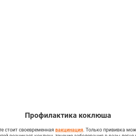
Профилактика коклюша
те стоит своевременная
вакцинация
. Только прививка мож
етей возникает коклюш, течение заболевания в разы легче 