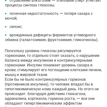
отравление алкоголем ー этиловый спирт угнетает
процессы синтеза глюкозы;
почечная недостаточность ー потеря сахара с
мочой;
сепсис;
врожденные дефициты ферментов углеводного
обмена (галактоземия, фруктоземия, гликогенозы).
Поскольку уровень глюкозы регулируется
гормонами, то отдельно стоит сказать, о нарушении
баланса между инсулином и контринсулярными
гормонами. Инсулин понижает уровень сахара в
крови, стимулирует его поглощение клетками печени,
мышц и жировой ткани.
Если бы не было контринсулярных гормонов
(противников инсулина), то человек впадал бы в
гипогликемическую кому каждый день. Но этого не
происходит. благодаря действию глюкагона,
адреналина, кортизола, гормона роста, ー все они
обладают гипергликемическим эффектом