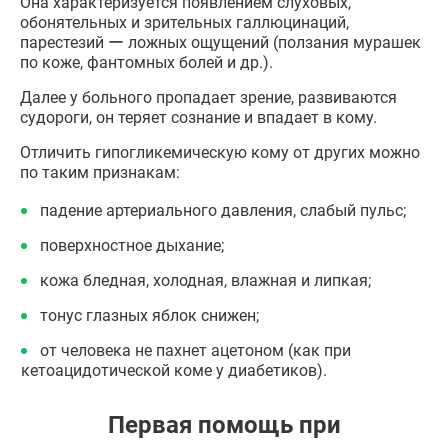
Она характеризуется появлением слуховых,
обонятельных и зрительных галлюцинаций,
парестезий ー ложных ощущений (ползания мурашек
по коже, фантомных болей и др.).
Далее у больного пропадает зрение, развиваются
судороги, он теряет сознание и впадает в кому.
Отличить гипогликемическую кому от других можно
по таким признакам:
падение артериального давления, слабый пульс;
поверхностное дыхание;
кожа бледная, холодная, влажная и липкая;
тонус глазных яблок снижен;
от человека не пахнет ацетоном (как при
кетоацидотической коме у диабетиков).
Первая помощь при