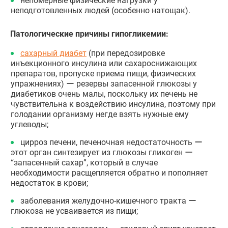
непомерные физические нагрузки у
неподготовленных людей (особенно натощак).
Патологические причины гипогликемии:
сахарный диабет
(при передозировке
инъекционного инсулина или сахароснижающих
препаратов, пропуске приема пищи, физических
упражнениях) ー резервы запасенной глюкозы у
диабетиков очень малы, поскольку их печень не
чувствительна к воздействию инсулина, поэтому при
голодании организму негде взять нужные ему
углеводы;
цирроз печени, печеночная недостаточность ー
этот орган синтезирует из глюкозы гликоген ー
“запасенный сахар”, который в случае
необходимости расщепляется обратно и пополняет
недостаток в крови;
заболевания желудочно-кишечного тракта ー
глюкоза не усваивается из пищи;