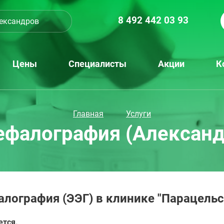
8 492 442 03 93
ександров
Цены
Специалисты
Акции
К
Главная
Услуги
ефалография (Александ
лография (ЭЭГ) в клинике "Парацельс
ется.