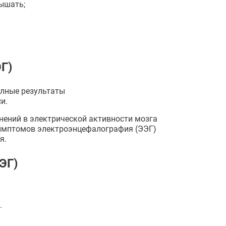
дышать;
Г)
олные результаты
и.
нений в электрической активности мозга
 симптомов электроэнцефалография (ЭЭГ)
я.
ЭГ)
.