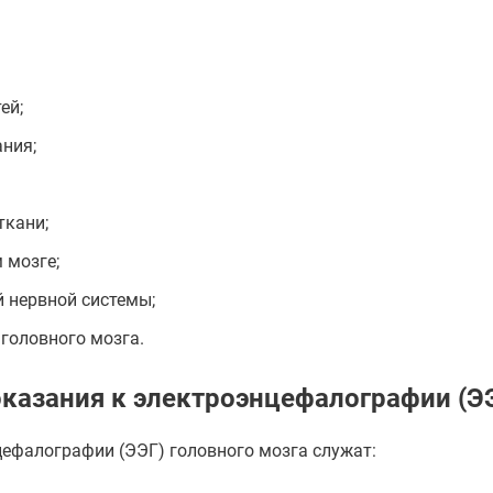
ей;
ния;
ткани;
 мозге;
 нервной системы;
головного мозга.
казания к электроэнцефалографии (Э
ефалографии (ЭЭГ) головного мозга служат: