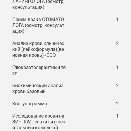
ЛАРИНГОЛОГА (осмотр,
консультация)
Прием врача СТОМАТО
1
ЛОГА (осмотр, консульт
ация)
Анализ крови клиничес
2
кий (лейкоформула)(ве
нозная кровь)+СОЭ
Глюкозотолерантный те
1
ст
Биохимический анализ
2
крови базовый
Коагулограмма
2
Исследование крови на
1
ВИЧ, RW, гепатиты (госп
итальный комплекс)