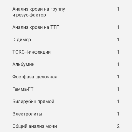
Анализ крови на группу
1
и резус-фактор
Анализ крови на ТТГ
1
D-димер
1
TORCH-инфекции
1
Альбумин
1
Фостфаза щелочная
1
Гамма-ГТ
1
Билирубин прямой
1
Электролиты
1
Общий анализ мочи
2