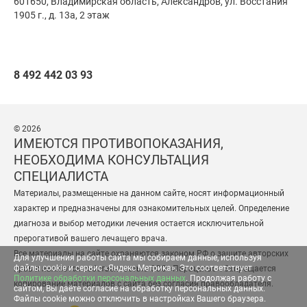
601650, Владимирская область, Александров,
ул. Восстания
1905 г., д. 13а, 2 этаж
8 492 442 03 93
© 2026
ИМЕЮТСЯ ПРОТИВОПОКАЗАНИЯ,
НЕОБХОДИМА КОНСУЛЬТАЦИЯ
СПЕЦИАЛИСТА
Материалы, размещенные на данном сайте, носят информационный
характер и предназначены для ознакомительных целей. Определение
диагноза и выбор методики лечения остается исключительной
прерогативой вашего лечащего врача.
Все материалы на сайте охраняются законом РФ о защите авторских
Для улучшения работы сайта мы собираем данные, используя
файлы cookie и сервис «Яндекс Метрика». Это соответствует
прав и являются собственностью ООО «Парацельс». Запрещается
Политике обработки персональных данных
. Продолжая работу с
копирование материалов с сайта без согласия правообладателя.
сайтом, Вы даёте согласие на обработку персональных данных.
Файлы cookie можно отключить в настройках Вашего браузера.