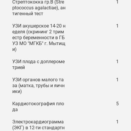
Стрептококка гр.В (Stre
1
ptococcus agalactiae), ан
тигенный тест
УЗИ акушерское 14-20 н
1
еделя (скрининг 2 трим
естр беременности в ГБ
УЗ МО "МГКБ" г. Мытищ
и)
УЗИ плода с доплероме
1
трией
УЗИ органов малого та
1
за (матка, трубы и яичн
ики)
Кардиотокография пло
5
да
Электрокардиограмма
1
(ЭКГ) в 12-ти стандартн