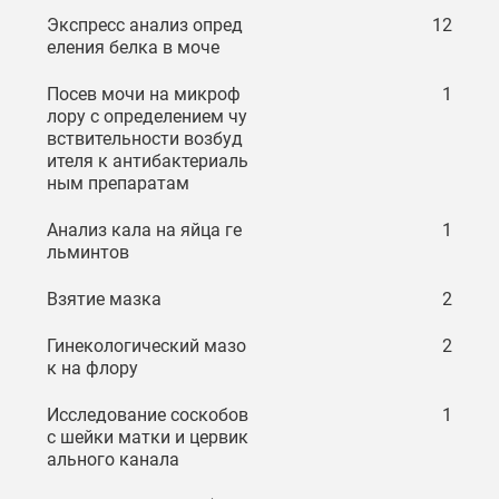
Экспресс анализ опред
12
еления белка в моче
Посев мочи на микроф
1
лору с определением чу
вствительности возбуд
ителя к антибактериаль
ным препаратам
Анализ кала на яйца ге
1
льминтов
Взятие мазка
2
Гинекологический мазо
2
к на флору
Исследование соскобов
1
с шейки матки и цервик
ального канала