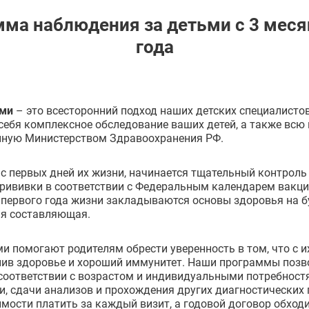
ма наблюдения за детьми с 3 меся
года
ьми
– это всесторонний подход наших детских специалисто
ебя комплексное обследование ваших детей, а также всю
нную Министерством Здравоохранения РФ.
 первых дней их жизни, начинается тщательный контроль 
прививки в соответствии с Федеральным календарем вакци
 первого года жизни закладываются основы здоровья на 
ая составляющая.
 помогают родителям обрести уверенность в том, что с их
анив здоровье и хороший иммунитет. Наши программы поз
 соответствии с возрастом и индивидуальными потребност
и, сдачи анализов и прохождения других диагностических
мости платить за каждый визит, а годовой договор обход