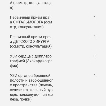
А (осмотр, консультаци
я)
Первичный прием врач
1
а ОФТАЛЬМОЛОГА (осм
отр, консультация)
Первичный прием врач
1
а ДЕТСКОГО ХИРУРГА
(осмотр, консультация)
УЗИ сердца с допплеро
1
графией (Эхокардиогра
фия)
УЗИ органов брюшной
1
полости и забрюшинног
о пространства (печень,
селезенка, желчный пуз
ырь, поджелудочная же
леза, почки)