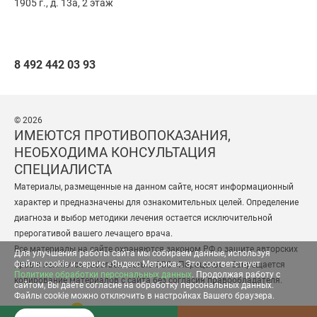
1905 г., д. 13а, 2 этаж
8 492 442 03 93
© 2026
ИМЕЮТСЯ ПРОТИВОПОКАЗАНИЯ,
НЕОБХОДИМА КОНСУЛЬТАЦИЯ
СПЕЦИАЛИСТА
Материалы, размещенные на данном сайте, носят информационный
характер и предназначены для ознакомительных целей. Определение
диагноза и выбор методики лечения остается исключительной
прерогативой вашего лечащего врача.
Все материалы на сайте охраняются законом РФ о защите авторских
Для улучшения работы сайта мы собираем данные, используя
файлы cookie и сервис «Яндекс Метрика». Это соответствует
прав и являются собственностью ООО «Парацельс». Запрещается
Политике обработки персональных данных
. Продолжая работу с
копирование материалов с сайта без согласия правообладателя.
сайтом, Вы даёте согласие на обработку персональных данных.
Файлы cookie можно отключить в настройках Вашего браузера.
Разработка сайта
— студия «Сибирикс»